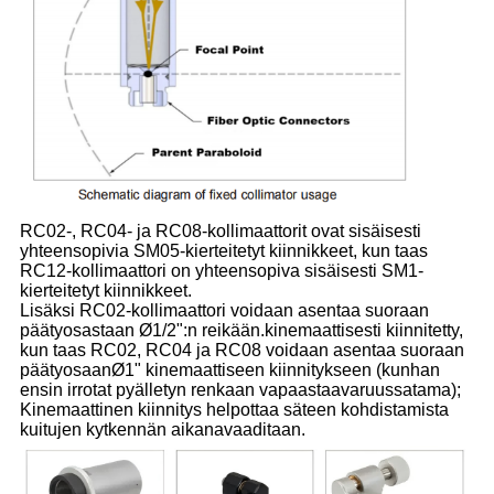
RC02-, RC04- ja RC08-kollimaattorit ovat sisäisesti
yhteensopivia SM05-
kierteitetyt kiinnikkeet, kun taas
RC12-kollimaattori on yhteensopiva sisäisesti SM1-
kierteitetyt kiinnikkeet.
Lisäksi RC02-kollimaattori voidaan asentaa suoraan
päätyosastaan ​​Ø1/2":n reikään.
kinemaattisesti kiinnitetty,
kun taas RC02, RC04 ja RC08 voidaan asentaa suoraan
päätyosaan
Ø1" kinemaattiseen kiinnitykseen (kunhan
ensin irrotat pyälletyn renkaan vapaasta
avaruussatama);
Kinemaattinen kiinnitys helpottaa säteen kohdistamista
kuitujen kytkennän aikana
vaaditaan.