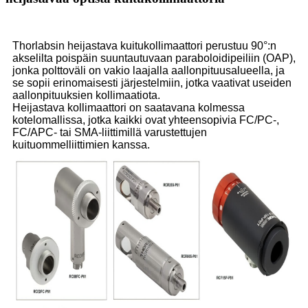
Thorlabsin heijastava kuitukollimaattori perustuu 90°:n
akselilta poispäin suuntautuvaan paraboloidipeiliin (OAP),
jonka polttoväli on vakio laajalla aallonpituusalueella, ja
se sopii erinomaisesti järjestelmiin, jotka vaativat useiden
aallonpituuksien kollimaatiota.
Heijastava kollimaattori on saatavana kolmessa
kotelomallissa, jotka kaikki ovat yhteensopivia FC/PC-,
FC/APC- tai SMA-liittimillä varustettujen
kuituommelliittimien kanssa.