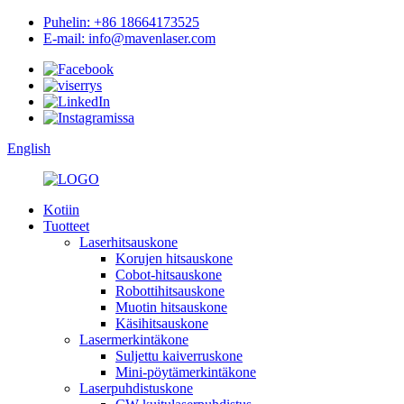
Puhelin: +86 18664173525
E-mail: info@mavenlaser.com
English
Kotiin
Tuotteet
Laserhitsauskone
Korujen hitsauskone
Cobot-hitsauskone
Robottihitsauskone
Muotin hitsauskone
Käsihitsauskone
Lasermerkintäkone
Suljettu kaiverruskone
Mini-pöytämerkintäkone
Laserpuhdistuskone