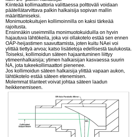
Kiinteää kollimaattoria valittaessa polttoväli voidaan
päätellä
tarvittava palkin halkaisija sopivan mallin
määrittämiseksi.
Monimuotokuitujen kollimoinnilla on kaksi tärkeää
rajoitusta.
Ensinnäkin useimmilla monimuotokuiduilla on hyvin
hajautuva lähtökeila, joka voi olla
kotelo estää sen ennen
OAP-heijastimen saavuttamista, joten kuitu NA
ei voi
ylittää tiettyä arvoa; katso lisätietoja edellisestä taulukosta.
Toiseksi, kollimoidun säteen hajaantuminen liittyy
ytimeen
halkaisija; ytimen halkaisijan kasvaessa suurin
NA, jota tukee
kollimaattori pienenee.
Jos kollimoidun säteen halkaisija ylittää vapaan aukon,
lähtö
kotelo estää säteen etenemisen.
Molemmat tilanteet voivat johtaa säteen laadun
heikkenemiseen.