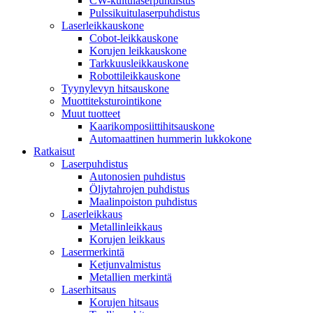
CW-kuitulaserpuhdistus
Pulssikuitulaserpuhdistus
Laserleikkauskone
Cobot-leikkauskone
Korujen leikkauskone
Tarkkuusleikkauskone
Robottileikkauskone
Tyynylevyn hitsauskone
Muottiteksturointikone
Muut tuotteet
Kaarikomposiittihitsauskone
Automaattinen hummerin lukkokone
Ratkaisut
Laserpuhdistus
Autonosien puhdistus
Öljytahrojen puhdistus
Maalinpoiston puhdistus
Laserleikkaus
Metallinleikkaus
Korujen leikkaus
Lasermerkintä
Ketjunvalmistus
Metallien merkintä
Laserhitsaus
Korujen hitsaus