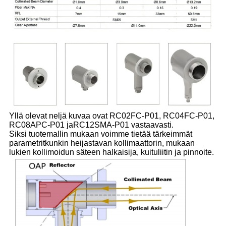
Yllä olevat neljä kuvaa ovat RC02FC-P01, RC04FC-P01,
RC08APC-P01 ja
RC12SMA-P01 vastaavasti.
Siksi tuotemallin mukaan voimme tietää tärkeimmät
parametrit
kunkin heijastavan kollimaattorin, mukaan
lukien kollimoidun säteen halkaisija, kuitu
liitin ja pinnoite.