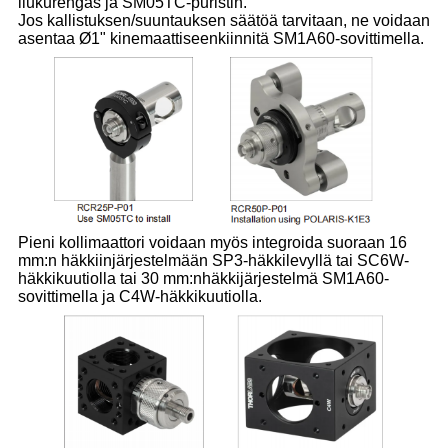
liukurengas ja SM05TC-puristin.
Jos kallistuksen/suuntauksen säätöä tarvitaan, ne voidaan
asentaa Ø1" kinemaattiseen
kiinnitä SM1A60-sovittimella.
Pieni kollimaattori voidaan myös integroida suoraan 16
mm:n häkkiin
järjestelmään SP3-häkkilevyllä tai SC6W-
häkkikuutiolla tai 30 mm:n
häkkijärjestelmä SM1A60-
sovittimella ja C4W-häkkikuutiolla.