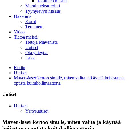
Teollinen hitsaus
Muotin teksturointi
Tyynylevyn hitsaus
Hakemus
Korut
Teollinen
Video
Tietoa meistä
Tietoja Mavenista
Uutiset
Ota yhteyttä
Lataa
Kotiin
Uutiset
Maven-laser kertoo sinulle, miten valita ja käyttää heijastavaa
optista kuitukollimaattoria
Uutiset
Uutiset
Yritysuutiset
Maven-laser kertoo sinulle, miten valita ja käyttää
heijastavaa optista kuitukollimaattoria