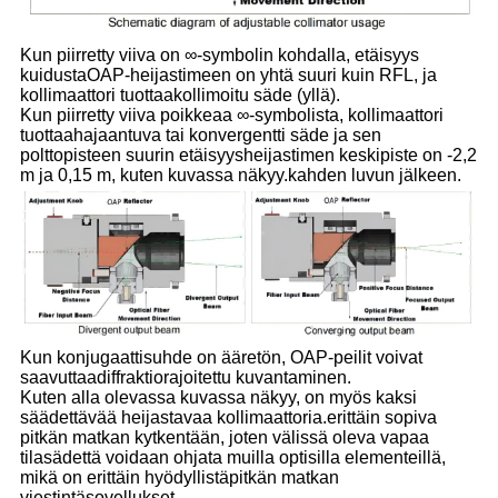
Kun piirretty viiva on ∞-symbolin kohdalla, etäisyys
kuidusta
OAP-heijastimeen on yhtä suuri kuin RFL, ja
kollimaattori tuottaa
kollimoitu säde (yllä).
Kun piirretty viiva poikkeaa ∞-symbolista, kollimaattori
tuottaa
hajaantuva tai konvergentti säde ja sen
polttopisteen suurin etäisyys
heijastimen keskipiste on -2,2
m ja 0,15 m, kuten kuvassa näkyy.
kahden luvun jälkeen.
Kun konjugaattisuhde on ääretön, OAP-peilit voivat
saavuttaa
diffraktiorajoitettu kuvantaminen.
Kuten alla olevassa kuvassa näkyy, on myös kaksi
säädettävää heijastavaa kollimaattoria.
erittäin sopiva
pitkän matkan kytkentään, joten välissä oleva vapaa
tila
sädettä voidaan ohjata muilla optisilla elementeillä,
mikä on erittäin hyödyllistä
pitkän matkan
viestintäsovellukset.