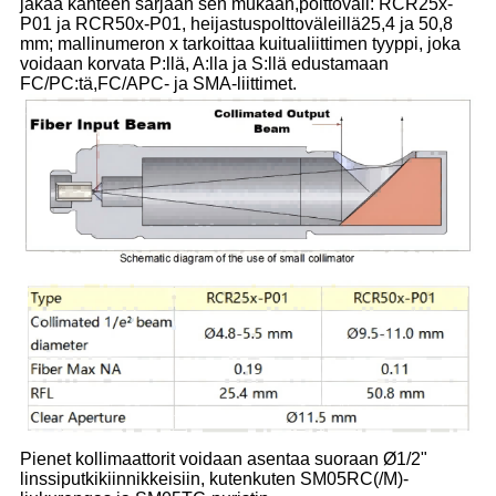
jakaa kahteen sarjaan sen mukaan,
polttoväli: RCR25x-
P01 ja RCR50x-P01, heijastuspolttoväleillä
25,4 ja 50,8
mm; mallinumeron x tarkoittaa kuitua
liittimen tyyppi, joka
voidaan korvata P:llä, A:lla ja S:llä edustamaan
FC/PC:tä,
FC/APC- ja SMA-liittimet.
Pienet kollimaattorit voidaan asentaa suoraan Ø1/2"
linssiputkikiinnikkeisiin, kuten
kuten SM05RC(/M)-