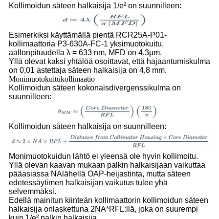
Kollimoidun säteen halkaisija 1/e² on suunnilleen:
Esimerkiksi käyttämällä pientä RCR25A-P01-
kollimaattoria P3-
630A-FC-1 yksimuotokuitu,
aallonpituudella λ = 633 nm, MFD on 4,3
µm.
Yllä olevat kaksi yhtälöä osoittavat, että hajaantumiskulma
on 0,01 astetta
ja säteen halkaisija on 4,8 mm.
Monimuotokuitukollimaatio
Kollimoidun säteen kokonaisdivergenssikulma on
suunnilleen:
Kollimoidun säteen halkaisija on suunnilleen:
Monimuotokuidun lähtö ei yleensä ole hyvin kollimoitu.
Yllä olevan kaavan mukaan palkin halkaisijaan vaikuttaa
pääasiassa NA
lähellä OAP-heijastinta, mutta säteen
edetessä
ytimen halkaisijan vaikutus tulee yhä
selvemmäksi.
Edellä mainitun kiinteän kollimaattorin kollimoidun säteen
halkaisija on
laskettuna 2NA*RFL:llä, joka on suurempi
kuin 1/e² palkin halkaisija.