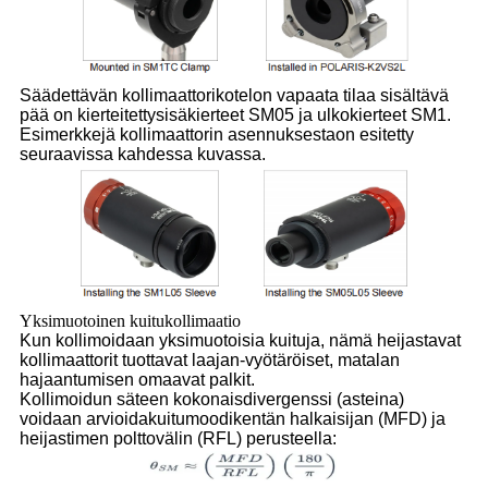
Säädettävän kollimaattorikotelon vapaata tilaa sisältävä
pää on kierteitetty
sisäkierteet SM05 ja ulkokierteet SM1.
Esimerkkejä kollimaattorin asennuksesta
on esitetty
seuraavissa kahdessa kuvassa.
Yksimuotoinen kuitukollimaatio
Kun kollimoidaan yksimuotoisia kuituja, nämä heijastavat
kollimaattorit tuottavat laajan
-vyötäröiset, matalan
hajaantumisen omaavat palkit.
Kollimoidun säteen kokonaisdivergenssi (asteina)
voidaan arvioida
kuitumoodikentän halkaisijan (MFD) ja
heijastimen polttovälin (RFL) perusteella: