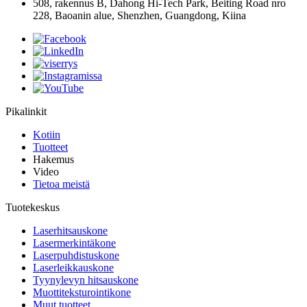
508, rakennus B, Dahong Hi-Tech Park, Beiting Road nro
228, Baoanin alue, Shenzhen, Guangdong, Kiina
Pikalinkit
Kotiin
Tuotteet
Hakemus
Video
Tietoa meistä
Tuotekeskus
Laserhitsauskone
Lasermerkintäkone
Laserpuhdistuskone
Laserleikkauskone
Tyynylevyn hitsauskone
Muottiteksturointikone
Muut tuotteet