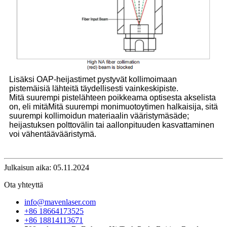
Lisäksi OAP-heijastimet pystyvät kollimoimaan
pistemäisiä lähteitä täydellisesti vain
keskipiste.
Mitä suurempi pistelähteen poikkeama optisesta akselista
on, eli mitä
Mitä suurempi monimuotoytimen halkaisija, sitä
suurempi kollimoidun materiaalin vääristymä
säde;
heijastuksen polttovälin tai aallonpituuden kasvattaminen
voi vähentää
vääristymä.
Julkaisun aika: 05.11.2024
Ota yhteyttä
info@mavenlaser.com
+86 18664173525
+86 18814113671