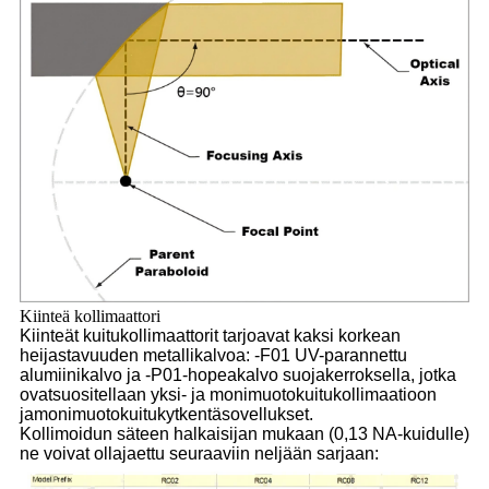
Kiinteä kollimaattori
Kiinteät kuitukollimaattorit tarjoavat kaksi korkean
heijastavuuden metallikalvoa: -F01 UV-
parannettu
alumiinikalvo ja -P01-hopeakalvo suojakerroksella, jotka
ovat
suositellaan yksi- ja monimuotokuitukollimaatioon
ja
monimuotokuitukytkentäsovellukset.
Kollimoidun säteen halkaisijan mukaan (0,13 NA-kuidulle)
ne voivat olla
jaettu seuraaviin neljään sarjaan: