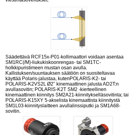
Säädettävä RCF15x-P01-kollimaattori voidaan asentaa
SM1RC(/M)-liukukiskoon
rengas- tai SM1TC-
holkkipuristimeen mustan osan avulla.
Kallistuksen/suuntauksen säätöön on suositeltavaa
käyttää Polaris-jalustaa, kuten
POLARIS-K2- tai
POLARIS-K2VS2L Ø2" kinemaattinen jalusta AD2T:n
avulla
sovitin; POLARIS-K2T SM2 -kierteellinen
kinemaattinen kiinnitys SM2A21-kiinnityksellä
sovitinta; tai
POLARIS-K15XY 5-akselista kinemaattista kiinnitystä
SM1L03-kiinnityslaitteen avulla
linssiputki ja SM1A68-
sovitin.